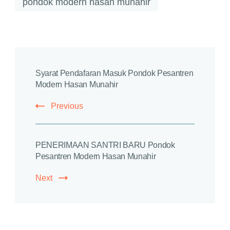
pondok modern hasan munahir
Post
Syarat Pendafaran Masuk Pondok Pesantren
Navigation
Modern Hasan Munahir
Previous
PENERIMAAN SANTRI BARU Pondok
Pesantren Modern Hasan Munahir
Next