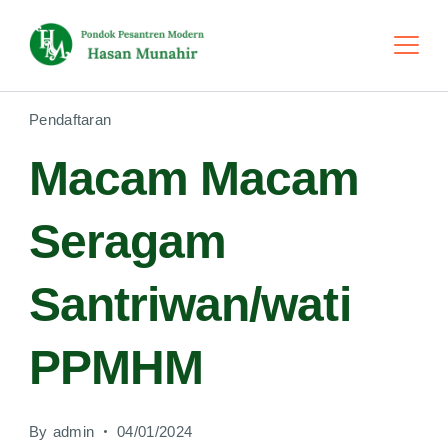
Skip
to
content
Pendaftaran
Macam Macam
Seragam
Santriwan/wati
PPMHM
By
admin
04/01/2024