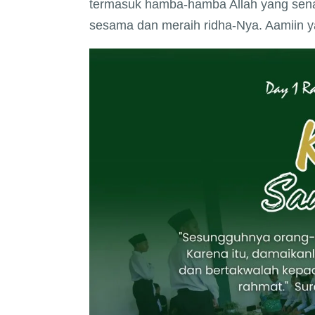
termasuk hamba-hamba Allah yang sen
sesama dan meraih ridha-Nya. Aamiin ya