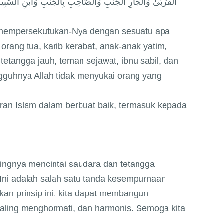
الْقُرْبَىٰ وَالْجَارِ الْجُنُبِ وَالصَّاحِبِ بِالْجَنْبِ وَابْنِ السَّبِيلِ 
 mempersekutukan-Nya dengan sesuatu apa
orang tua, karib kerabat, anak-anak yatim,
tetangga jauh, teman sejawat, ibnu sabil, dan
guhnya Allah tidak menyukai orang yang
aran Islam dalam berbuat baik, termasuk kepada
ntingnya mencintai saudara dan tetangga
. Ini adalah salah satu tanda kesempurnaan
n prinsip ini, kita dapat membangun
aling menghormati, dan harmonis. Semoga kita