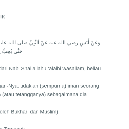
IK
وَعَنْ أَنَسٍ رضي الله عنه عَنْ اَلنَّبِيِّ صلى الله عليه وسلم
حَتَّى يُحِبَّ لِ
ari Nabi Shallallahu ‘alaihi wasallam, beliau
ngan-Nya, tidaklah (sempurna) iman seorang
 (atau tetangganya) sebagaimana dia
 oleh Bukhari dan Muslim)