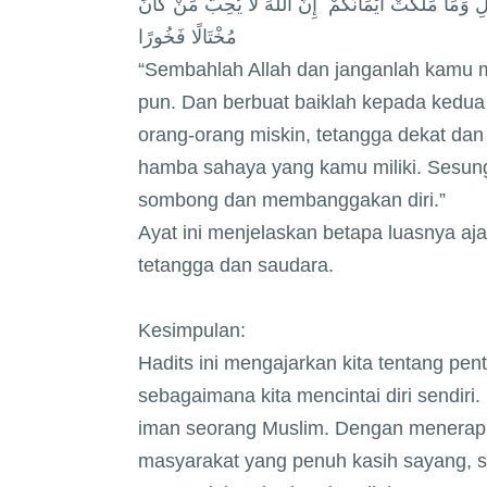
وَمَا مَلَكَتْ أَيْمَانُكُمْ ۗ إِنَّ اللَّهَ لَا يُحِبُّ مَنْ كَانَ
مُخْتَالًا فَخُورًا
“Sembahlah Allah dan janganlah kamu
pun. Dan berbuat baiklah kepada kedua 
orang-orang miskin, tetangga dekat dan 
hamba sahaya yang kamu miliki. Sesung
sombong dan membanggakan diri.”
Ayat ini menjelaskan betapa luasnya aj
tetangga dan saudara.
Kesimpulan:
Hadits ini mengajarkan kita tentang pe
sebagaimana kita mencintai diri sendiri
iman seorang Muslim. Dengan menerapka
masyarakat yang penuh kasih sayang, s