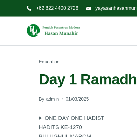
Skip
+62 822 4400 2726
yayasanhasanmun
to
content
Education
Day 1 Ramadh
By
admin
01/03/2025
ONE DAY ONE HADIST
HADITS KE-1270
BULUGHUL MAROM