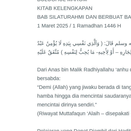
KITAB KELENGKAPAN
BAB SILATURAHMI DAN BERBUAT BA
1 Maret 2025 / 1 Ramadhan 1446 H
 قَالَ: ( وَاَلَّذِي نَفْسِي بِيَدِهِ لَا يُؤْمِنُ عَبْدٌ
جَارِهِ – أَوْ لِأَخِيهِ- مَا يُحِبُّ لِنَفْسِهِ ) مُتَّفَقٌ عَلَيْهِ
Dari Anas bin Malik Radhiyallahu ‘anhu d
bersabda:
“Demi (Allah) yang jiwaku berada di ta
hamba hingga dia mencintai saudaranya
mencintai dirinya sendiri.”
(Riwayat Muttafaqun ‘Alaih – disepakati