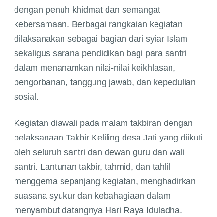
dengan penuh khidmat dan semangat
H
kebersamaan. Berbagai rangkaian kegiatan
di
dilaksanakan sebagai bagian dari syiar Islam
Pondok
sekaligus sarana pendidikan bagi para santri
Pesantren
dalam menanamkan nilai-nilai keikhlasan,
Modern
pengorbanan, tanggung jawab, dan kepedulian
Hasan
sosial.
Munahir
Jati
Kegiatan diawali pada malam takbiran dengan
Karangan
pelaksanaan Takbir Keliling desa Jati yang diikuti
Trenggalek
oleh seluruh santri dan dewan guru dan wali
:
santri. Lantunan takbir, tahmid, dan tahlil
Momentum
menggema sepanjang kegiatan, menghadirkan
Ibadah,
suasana syukur dan kebahagiaan dalam
Pembelajaran,
menyambut datangnya Hari Raya Iduladha.